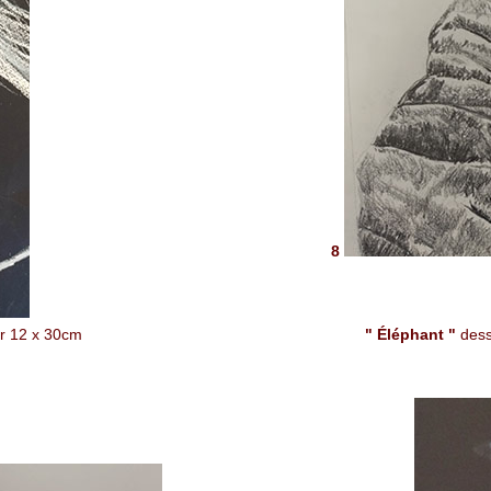
8
ir
12 x 30cm
" Éléphant "
dess