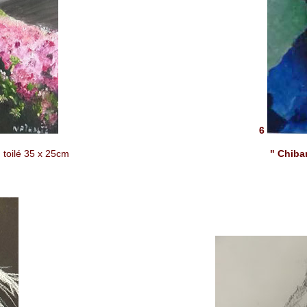
6
 toilé
35 x 25cm
" Chiba