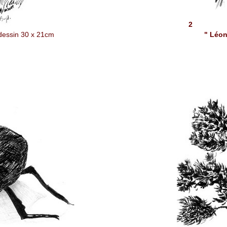
2
dessin
30 x 21cm
" Léon